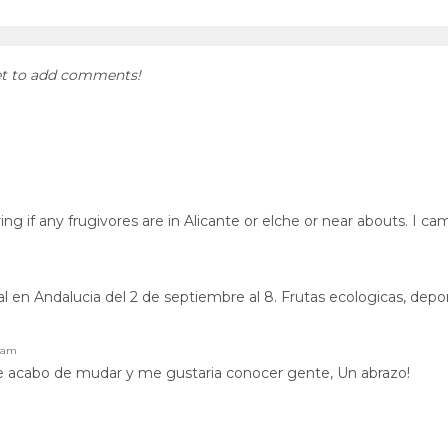
et to add comments!
ing if any frugivores are in Alicante or elche or near abouts. I
val en Andalucia del 2 de septiembre al 8. Frutas ecologicas, de
40am
 acabo de mudar y me gustaria conocer gente, Un abrazo!