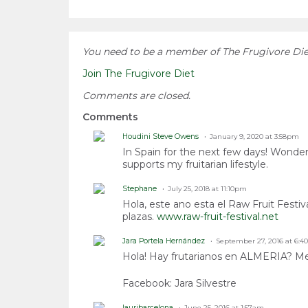
You need to be a member of The Frugivore Di
Join The Frugivore Diet
Comments are closed.
Comments
Houdini Steve Owens
January 9, 2020 at 3:58pm
In Spain for the next few days! Wonder
supports my fruitarian lifestyle.
Stephane
July 25, 2018 at 11:10pm
Hola, este ano esta el Raw Fruit Festi
plazas.
www.raw-fruit-festival.net
Jara Portela Hernández
September 27, 2016 at 6:
Hola! Hay frutarianos en ALMERIA? Me
Facebook: Jara Silvestre
lauribarcelona
June 25, 2016 at 1:57am