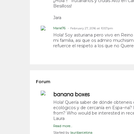
¡¡Hola !!
frutarianos y crudis Alto en C
Besilloss!
Jara
Marie76
February 27, 2016 at 10:57pm
Hola! Soy asturiana pero vivo en Rei
mi familia, asi que os admiro muchisi
refuerce el respeto a los que no Quere
Forum
banana boxes
Hola! Quería saber de dónde obteneis c
ecológicos y de cercanía en Espa~na? 
from? Who would be interested in recei
Laura
Read more…
Started by
lauribarcelona