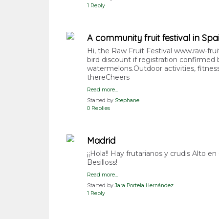
1 Reply
A community fruit festival in Spain
Hi, the Raw Fruit Festival www.raw-fruit
bird discount if registration confirmed 
watermelons.Outdoor activities, fitness,
thereCheers
Read more…
Started by
Stephane
0 Replies
Madrid
¡¡Hola!! Hay frutarianos y crudis Alto 
Besilloss!
Read more…
Started by
Jara Portela Hernández
1 Reply