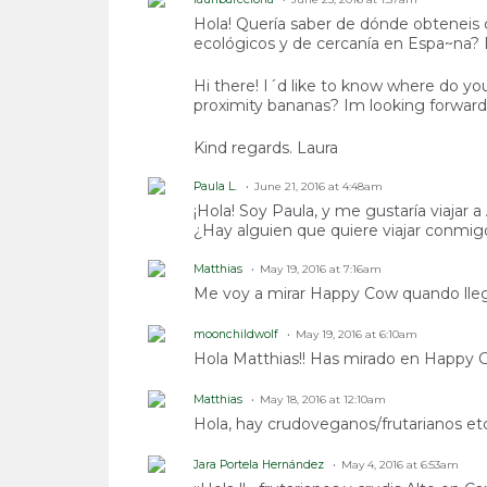
Hola! Quería saber de dónde obteneis c
ecológicos y de cercanía en Espa~na? 
Hi there! I´d like to know where do y
proximity bananas? Im looking forward
Kind regards. Laura
Paula L.
June 21, 2016 at 4:48am
¡Hola! Soy Paula, y me gustaría viajar 
¿Hay alguien que quiere viajar conmig
Matthias
May 19, 2016 at 7:16am
Me voy a mirar Happy Cow quando lleg
moonchildwolf
May 19, 2016 at 6:10am
Hola Matthias!! Has mirado en Happy 
Matthias
May 18, 2016 at 12:10am
Hola, hay crudoveganos/frutarianos et
Jara Portela Hernández
May 4, 2016 at 6:53am