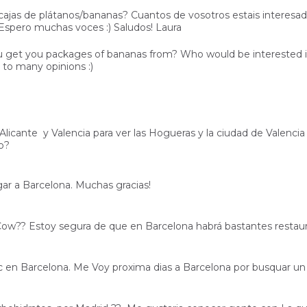
ajas de plátanos/bananas? Cuantos de vosotros estais interesados 
Espero muchas voces :) Saludos! Laura
ou get you packages of bananas from? Who would be interested in
 to many opinions :)
a Alicante y Valencia para ver las Hogueras y la ciudad de Valencia
o?
ar a Barcelona. Muchas gracias!
Cow?? Estoy segura de que en Barcelona habrá bastantes resta
c en Barcelona. Me Voy proxima dias a Barcelona por busquar un