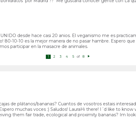
arbohidratos
por Madrid ??
Me gustaria conocer gente con La que
no UNIDO desde hace casi 20 anios. El veganismo me es practica
mo! 80-10-10 es la mejor manera de no pasar hambre. Espero que
mos participar en la masacre de animales.
of
1
2
3
4
5
8
N
e
xt
ajas de plátanos/bananas? Cuantos de vosotros estais interesados 
Espero muchas voces :) Saludos! LauraHi there! I´d like to kno
ving them fair trade, ecological and proximity bananas? Im look