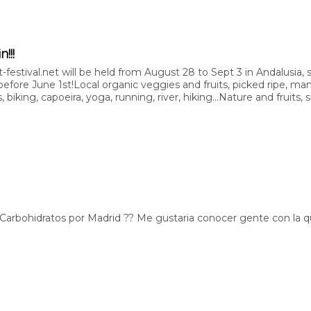
!!!
-festival.net will be held from August 28 to Sept 3 in Andalusia, 
before June 1st!Local organic veggies and fruits, picked ripe, man
 biking, capoeira, yoga, running, river, hiking...Nature and fruit
en Carbohidratos por Madrid ?? Me gustaria conocer gente con la q